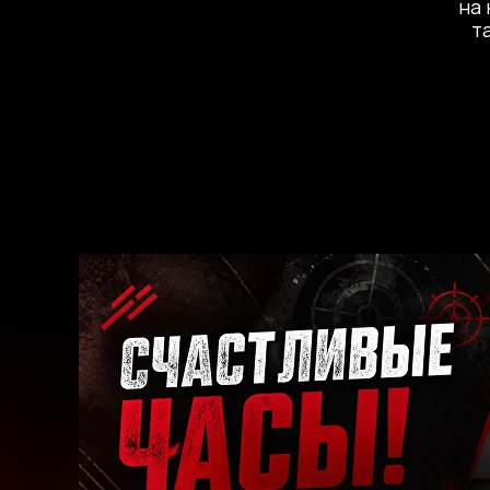
на 
т