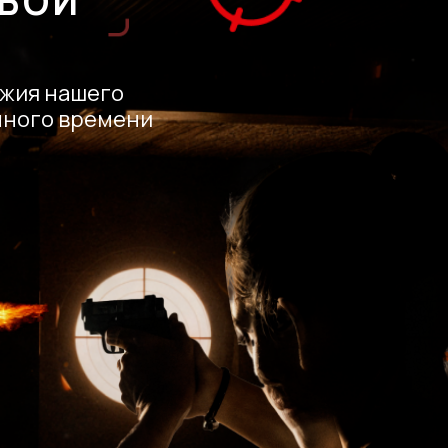
БОЙ
ужия нашего
нного времени