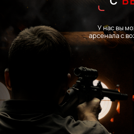
С
Б
У нас вы м
арсенала с в