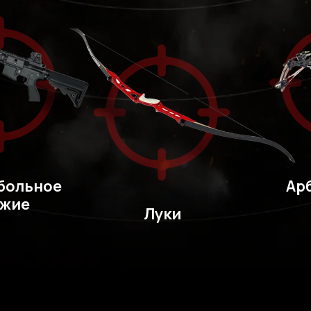
больное
Ар
ужие
Луки