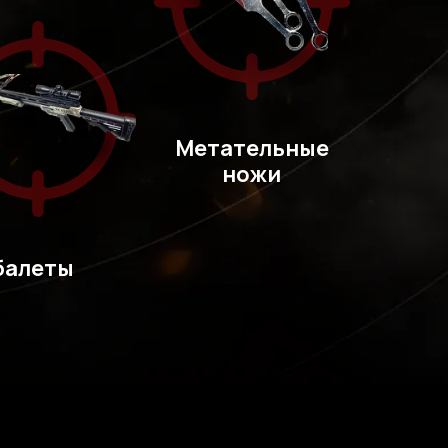
Метательные
ножи
балеты