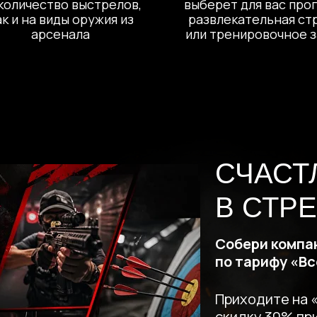
количество выстрелов,
выберет для вас про
ак и на виды оружия из
развлекательная ст
арсенала
или тренировочное 
СЧАСТ
В СТР
Собери компа
по тарифу «В
Приходите на 
скидку 30% пр