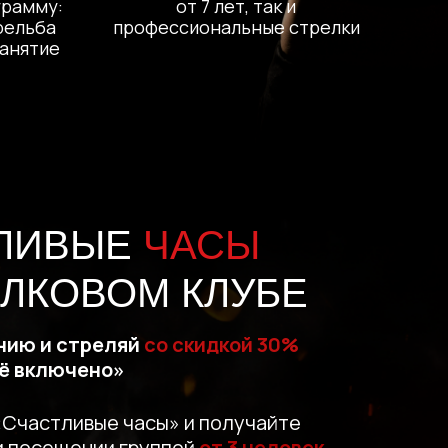
грамму:
от 7 лет, так и
рельба
профессиональные стрелки
занятие
ЛИВЫЕ
ЧАСЫ
ЕЛКОВОМ КЛУБЕ
нию и стреляй
со скидкой 30%
сё включено»
«Счастливые часы» и получайте
и посещении группой
от 3 человек.